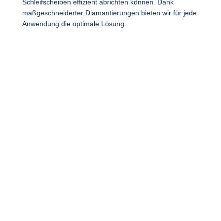
Schleifscheiben effizient abrichten können. Dank
maßgeschneiderter Diamantierungen bieten wir für jede
Anwendung die optimale Lösung.
TECHNISCHE
INFORMATIONEN
Formrollen
Abrichtwerkzeuge
Übersicht Systemanbieter